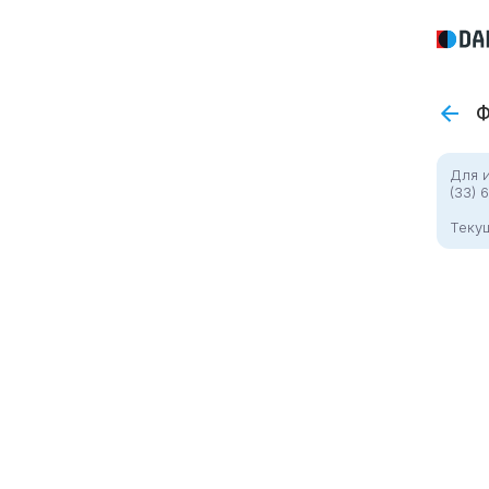
Ф
Для 
(33) 
Теку